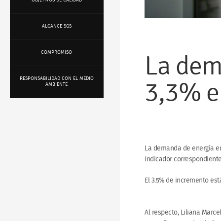
OBJETIVOS DE CALIDAD
ALCANCE SGS
COMPROMISO
La dem
RESPONSABILIDAD CON EL MEDIO
3,3% e
AMBIENTE
La demanda de energía en
indicador correspondiente
El 3.5% de incremento es
Al respecto, Liliana Marc